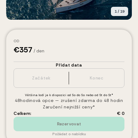
1
/
19
OD
€
357
/ den
Přidat data
Většina lodí je k dispozici od So do So nebo od St do St*
48hodinová opce — zrušení zdarma do 48 hodin
Zaručení nejnižší ceny*
Celkem:
€ 0
Rezervovat
Požádat o nabídku