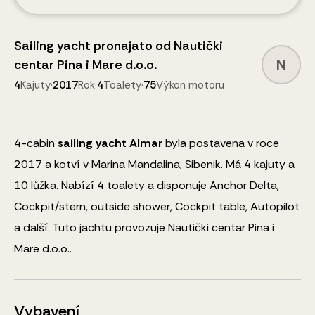
Sailing yacht
pronajato od
Nautički
N
centar Pina i Mare d.o.o.
4
Kajuty
·
2017
Rok
·
4
Toalety
·
75
Výkon motoru
4
-cabin
sailing yacht
Almar
byla postavena v roce
2017 a kotví v Marina Mandalina, Sibenik.
Má 4 kajuty a
10
lůžka
.
Nabízí 4 toalety a disponuje
Anchor Delta,
Cockpit/stern, outside shower, Cockpit table, Autopilot
a další
.
Tuto jachtu provozuje Nautički centar Pina i
Mare d.o.o..
Vybavení