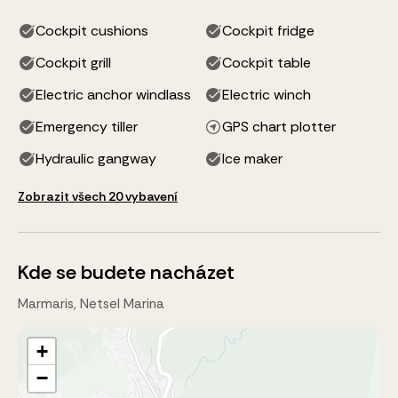
Cockpit cushions
Cockpit fridge
Cockpit grill
Cockpit table
Electric anchor windlass
Electric winch
Emergency tiller
GPS chart plotter
Hydraulic gangway
Ice maker
Zobrazit všech 20 vybavení
Kde se budete nacházet
Marmaris, Netsel Marina
+
−