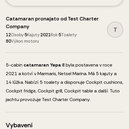
Catamaran
pronajato od
Test Charter
Company
T
12
Osoby
·
5
Kajuty
·
2021
Rok
·
5
Toalety
·
80
Výkon motoru
5
-cabin
catamaran
Yepa II
byla postavena v roce
2021 a kotví v Marmaris, Netsel Marina.
Má 5 kajuty a
14
lůžka
.
Nabízí 5 toalety a disponuje
Cockpit cushions,
Cockpit fridge, Cockpit grill, Cockpit table
a další
.
Tuto
jachtu provozuje Test Charter Company.
Vybavení