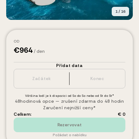
1
/
16
OD
€
964
/ den
Přidat data
Většina lodí je k dispozici od So do So nebo od St do St*
48hodinová opce — zrušení zdarma do 48 hodin
Zaručení nejnižší ceny*
Celkem:
€ 0
Rezervovat
Požádat o nabídku