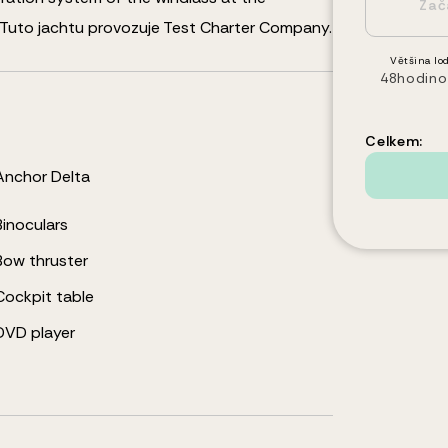
Tuto jachtu provozuje Test Charter Company.
Většina lod
48hodino
Celkem:
Anchor Delta
Binoculars
Bow thruster
Cockpit table
DVD player