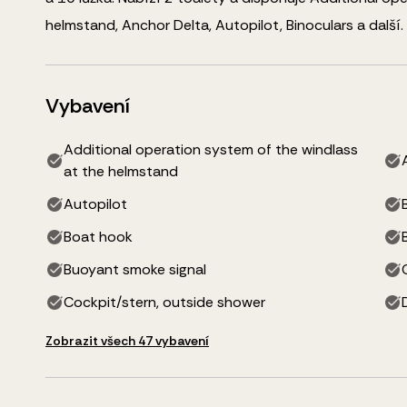
helmstand, Anchor Delta, Autopilot, Binoculars
a další
.
Vybavení
Additional operation system of the windlass
at the helmstand
Autopilot
Boat hook
Buoyant smoke signal
Cockpit/stern, outside shower
Zobrazit všech 47 vybavení