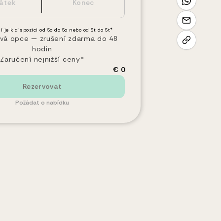
í je k dispozici od So do So nebo od St do St*
vá opce — zrušení zdarma do 48
hodin
Zaručení nejnižší ceny*
€ 0
Rezervovat
Požádat o nabídku