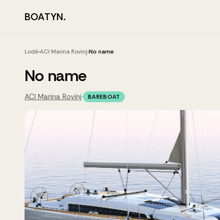
BOATYN.
Lodě
›
ACI Marina Rovinj
›
No name
No name
ACI Marina Rovinj
·
BAREBOAT