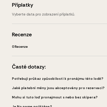
Příplatky
Vyberte data pro zobrazení příplatků.
Recenze
0
Recenze
Časté dotazy:
Potřebuji průkaz způsobilosti k pronájmu této lodě?
Jaké platební měny jsou akceptovány pro rezervaci?
Mohu si tuto loď pronajmout s nebo bez skipera?
Je No name pojištěna?