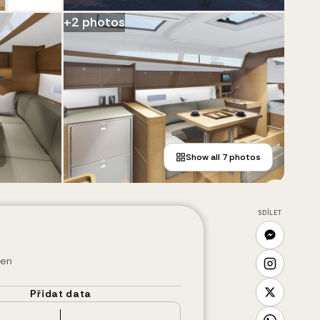
+
2
photos
Show all
7
photos
SDÍLET
den
Přidat data