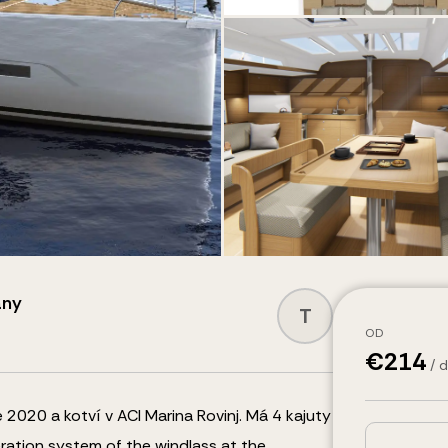
any
T
OD
€
214
/ 
 2020 a kotví v ACI Marina Rovinj.
Má 4 kajuty
ration system of the windlass at the