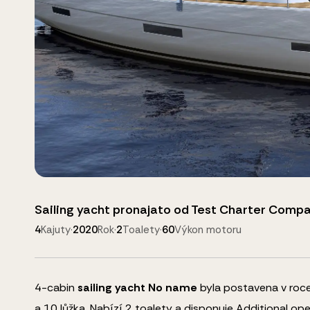
Sailing yacht
pronajato od
Test Charter Comp
4
Kajuty
·
2020
Rok
·
2
Toalety
·
60
Výkon motoru
4
-cabin
sailing yacht
No name
byla postavena v roce
a
10
lůžka
.
Nabízí 2 toalety a disponuje
Additional ope