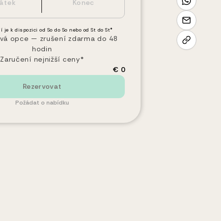
í je k dispozici od So do So nebo od St do St*
vá opce — zrušení zdarma do 48
hodin
Zaručení nejnižší ceny*
€ 0
Rezervovat
Požádat o nabídku