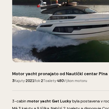
Motor yacht
pronajato od
Nautički centar Pina 
3
Kajuty
·
2021
Rok
·
2
Toalety
·
480
Výkon motoru
3
-cabin
motor yacht
Get Lucky
byla postavena v roc
Má 3 kajuty a
9
lůžka
.
Nabízí 2 toalety a disponuje
Coc