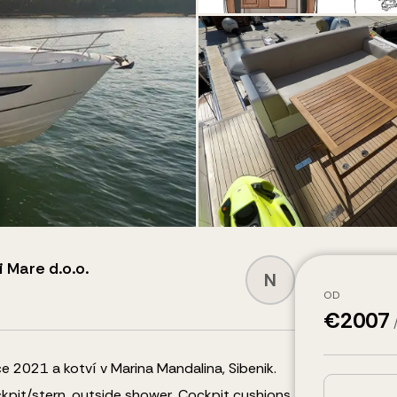
i Mare d.o.o.
N
OD
€
2007
e 2021 a kotví v Marina Mandalina, Sibenik.
kpit/stern, outside shower, Cockpit cushions,