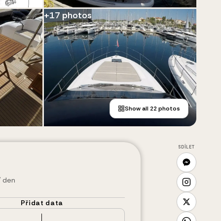
+
17
photos
Show all
22
photos
SDÍLET
/ den
Přidat data