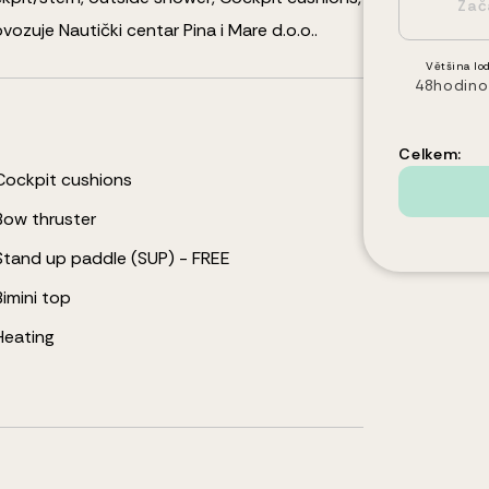
vozuje Nautički centar Pina i Mare d.o.o..
Většina lod
48hodino
Celkem:
Cockpit cushions
Bow thruster
Stand up paddle (SUP) - FREE
Bimini top
Heating