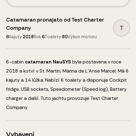
Catamaran
pronajato od
Test Charter
T
Company
6
Kajuty
·
2018
Rok
·
6
Toalety
·
80
Výkon motoru
6
-cabin
catamaran
NauSYS
byla postavena v roce
2018 a kotví v St. Martin, Marina de L'Anse Marcel.
Má 6
kajuty a
14
lůžka
.
Nabízí 6 toalety a disponuje
Cockpit
fridge, USB sockets, Speedometer (Speed log), Battery
charger
a další
.
Tuto jachtu provozuje Test Charter
Company.
Vybavení