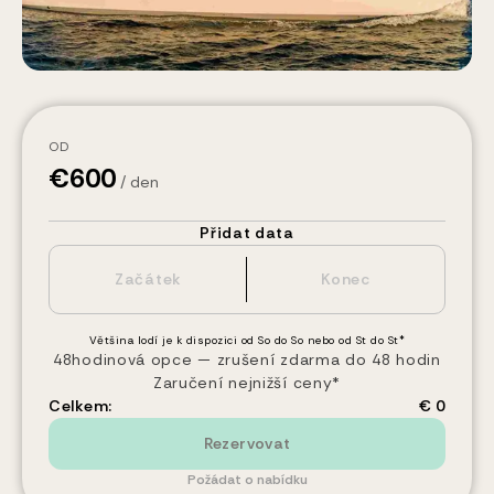
OD
€
600
/ den
Přidat data
Většina lodí je k dispozici od So do So nebo od St do St*
48hodinová opce — zrušení zdarma do 48 hodin
Zaručení nejnižší ceny*
Celkem:
€ 0
Rezervovat
Požádat o nabídku