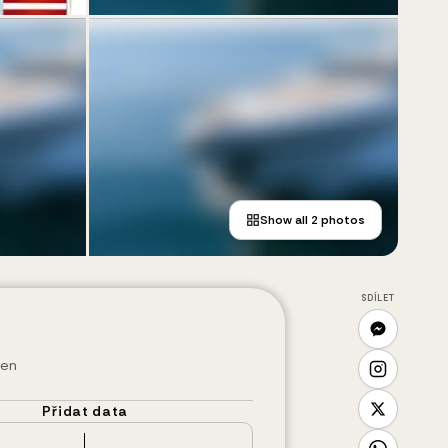
Show all
2
photos
SDÍLET
den
Přidat data