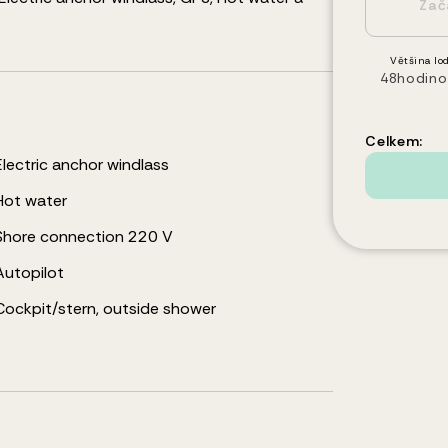
Většina lod
48hodino
Celkem:
Electric anchor windlass
Hot water
Shore connection 220 V
Autopilot
Cockpit/stern, outside shower