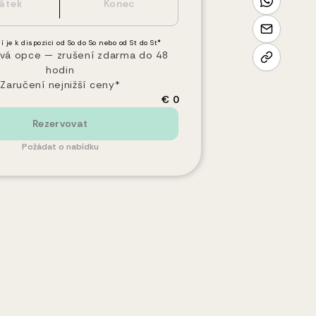
í je k dispozici od So do So nebo od St do St*
vá opce — zrušení zdarma do 48
hodin
Zaručení nejnižší ceny*
€ 0
Rezervovat
Požádat o nabídku