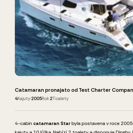
Catamaran
pronajato od
Test Charter Compa
4
Kajuty
·
2005
Rok
·
2
Toalety
4
-cabin
catamaran
Star
byla postavena v roce 2005 a 
kajuty a
10
lůžka
.
Nabízí 2 toalety a disponuje
Dinghy, 