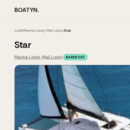
BOATYN.
Lodě
›
Marina Losinj, Mali Losinj
›
Star
Star
Marina Losinj, Mali Losinj
·
BAREBOAT