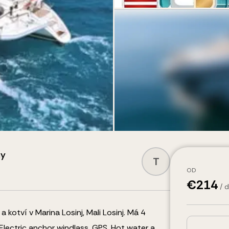
ny
T
OD
€
214
/ 
kotví v Marina Losinj, Mali Losinj.
Má 4
Electric anchor windlass, GPS, Hot water
a