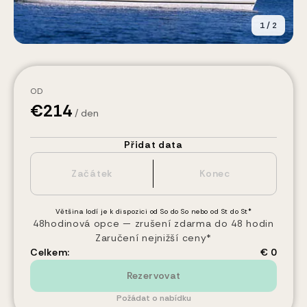
1
/
2
OD
€
214
/ den
Přidat data
Většina lodí je k dispozici od So do So nebo od St do St*
48hodinová opce — zrušení zdarma do 48 hodin
Zaručení nejnižší ceny*
Celkem:
€ 0
Rezervovat
Požádat o nabídku