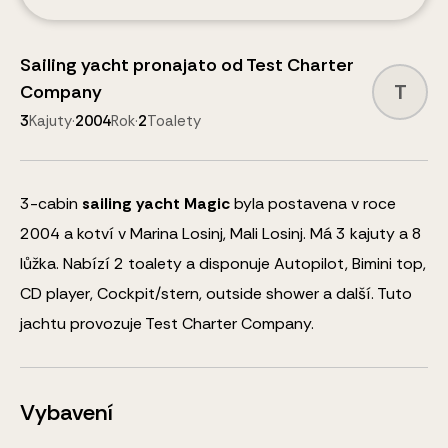
Sailing yacht
pronajato od
Test Charter
T
Company
3
Kajuty
·
2004
Rok
·
2
Toalety
3
-cabin
sailing yacht
Magic
byla postavena v roce
2004 a kotví v Marina Losinj, Mali Losinj.
Má 3 kajuty a
8
lůžka
.
Nabízí 2 toalety a disponuje
Autopilot, Bimini top,
CD player, Cockpit/stern, outside shower
a další
.
Tuto
jachtu provozuje Test Charter Company.
Vybavení