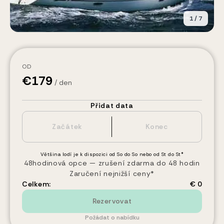
1
/
7
OD
€
179
/ den
Přidat data
Většina lodí je k dispozici od So do So nebo od St do St*
48hodinová opce — zrušení zdarma do 48 hodin
Zaručení nejnižší ceny*
Celkem:
€ 0
Rezervovat
Požádat o nabídku