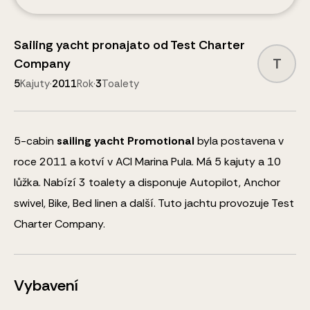
Sailing yacht
pronajato od
Test Charter
T
Company
5
Kajuty
·
2011
Rok
·
3
Toalety
5
-cabin
sailing yacht
Promotional
byla postavena v
roce 2011 a kotví v ACI Marina Pula.
Má 5 kajuty a
10
lůžka
.
Nabízí 3 toalety a disponuje
Autopilot, Anchor
swivel, Bike, Bed linen
a další
.
Tuto jachtu provozuje Test
Charter Company.
Vybavení