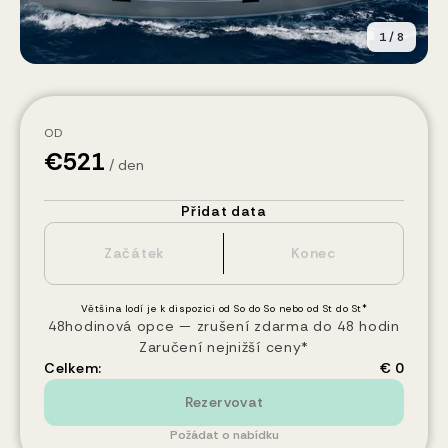
1
/
8
OD
€
521
/ den
Přidat data
Většina lodí je k dispozici od So do So nebo od St do St*
48hodinová opce — zrušení zdarma do 48 hodin
Zaručení nejnižší ceny*
Celkem:
€ 0
Rezervovat
Požádat o nabídku