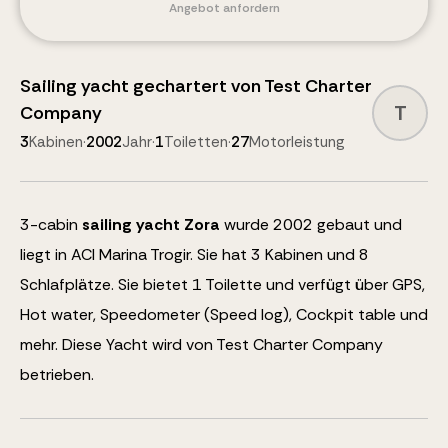
Angebot anfordern
Sailing yacht
gechartert von
Test Charter
T
Company
3
Kabinen
·
2002
Jahr
·
1
Toiletten
·
27
Motorleistung
3
-cabin
sailing yacht
Zora
wurde 2002 gebaut und
liegt in ACI Marina Trogir.
Sie hat 3 Kabinen und
8
Schlafplätze
.
Sie bietet 1 Toilette und verfügt über
GPS,
Hot water, Speedometer (Speed log), Cockpit table
und
mehr
.
Diese Yacht wird von Test Charter Company
betrieben.