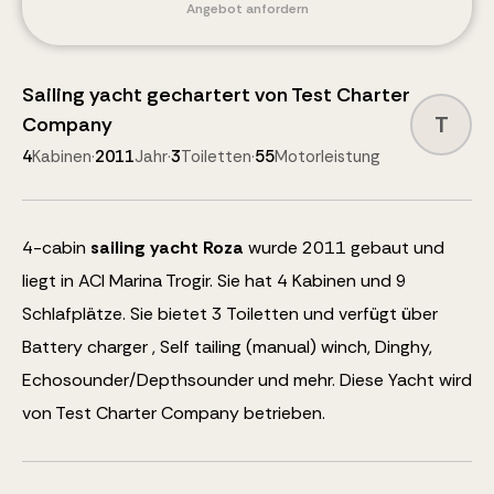
Angebot anfordern
Sailing yacht
gechartert von
Test Charter
T
Company
4
Kabinen
·
2011
Jahr
·
3
Toiletten
·
55
Motorleistung
4
-cabin
sailing yacht
Roza
wurde 2011 gebaut und
liegt in ACI Marina Trogir.
Sie hat 4 Kabinen und
9
Schlafplätze
.
Sie bietet 3 Toiletten und verfügt über
Battery charger , Self tailing (manual) winch, Dinghy,
Echosounder/Depthsounder
und mehr
.
Diese Yacht wird
von Test Charter Company betrieben.