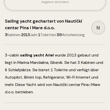
Angebot anfordern
Sailing yacht
gechartert von
Nautički
N
centar Pina i Mare d.o.o.
3
Kabinen
·
2013
Jahr
·
1
Toiletten
·
30
Motorleistung
3
-cabin
sailing yacht
Ariel
wurde 2013 gebaut und
liegt in Marina Mandalina, Sibenik.
Sie hat 3 Kabinen und
6
Schlafplätze
.
Sie bietet 1 Toilette und verfügt über
Autopilot, Bimini top, Refrigerator, Wi-Fi Internet
und
mehr
.
Diese Yacht wird von Nautički centar Pina i Mare
d.o.o. betrieben.