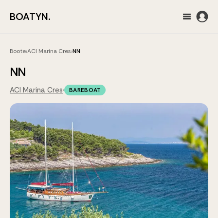
BOATYN.
Boote
›
ACI Marina Cres
›
NN
NN
ACI Marina Cres
·
BAREBOAT