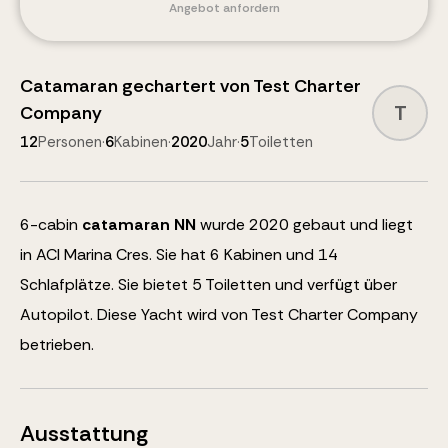
Angebot anfordern
Catamaran
gechartert von
Test Charter
T
Company
12
Personen
·
6
Kabinen
·
2020
Jahr
·
5
Toiletten
6
-cabin
catamaran
NN
wurde 2020 gebaut und liegt
in ACI Marina Cres.
Sie hat 6 Kabinen und
14
Schlafplätze
.
Sie bietet 5 Toiletten und verfügt über
Autopilot
.
Diese Yacht wird von Test Charter Company
betrieben.
Ausstattung