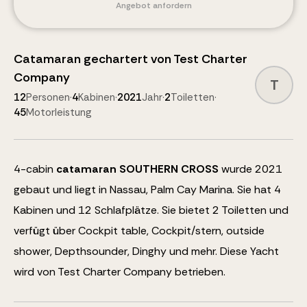
Angebot anfordern
Catamaran
gechartert von
Test Charter
Company
T
12
Personen
·
4
Kabinen
·
2021
Jahr
·
2
Toiletten
·
45
Motorleistung
4
-cabin
catamaran
SOUTHERN CROSS
wurde 2021
gebaut und liegt in Nassau, Palm Cay Marina.
Sie hat 4
Kabinen und
12
Schlafplätze
.
Sie bietet 2 Toiletten und
verfügt über
Cockpit table, Cockpit/stern, outside
shower, Depthsounder, Dinghy
und mehr
.
Diese Yacht
wird von Test Charter Company betrieben.