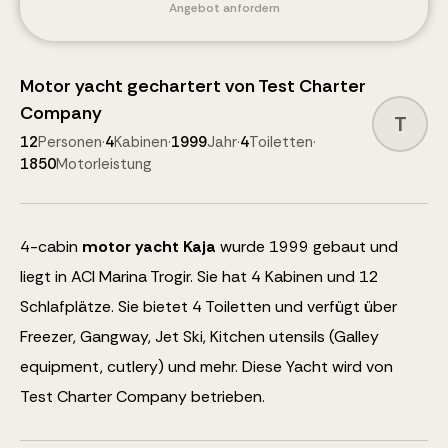
Angebot anfordern
Motor yacht
gechartert von
Test Charter
Company
T
12
Personen
·
4
Kabinen
·
1999
Jahr
·
4
Toiletten
·
1850
Motorleistung
4
-cabin
motor yacht
Kaja
wurde 1999 gebaut und
liegt in ACI Marina Trogir.
Sie hat 4 Kabinen und
12
Schlafplätze
.
Sie bietet 4 Toiletten und verfügt über
Freezer, Gangway, Jet Ski, Kitchen utensils (Galley
equipment, cutlery)
und mehr
.
Diese Yacht wird von
Test Charter Company betrieben.