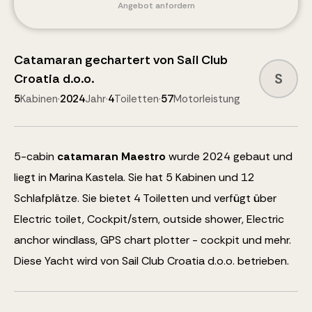
Angebot anfordern
Catamaran
gechartert von
Sail Club
S
Croatia d.o.o.
5
Kabinen
·
2024
Jahr
·
4
Toiletten
·
57
Motorleistung
5
-cabin
catamaran
Maestro
wurde 2024 gebaut und
liegt in Marina Kastela.
Sie hat 5 Kabinen und
12
Schlafplätze
.
Sie bietet 4 Toiletten und verfügt über
Electric toilet, Cockpit/stern, outside shower, Electric
anchor windlass, GPS chart plotter - cockpit
und mehr
.
Diese Yacht wird von Sail Club Croatia d.o.o. betrieben.