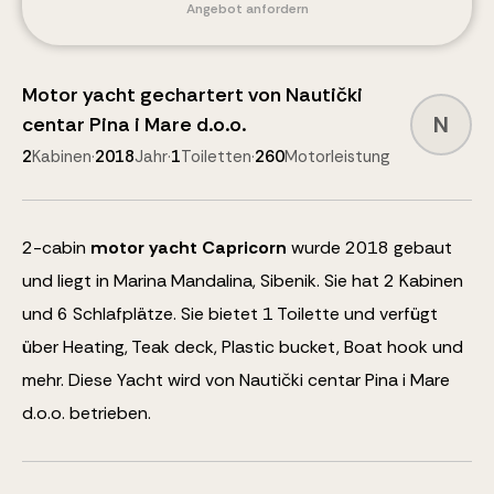
Angebot anfordern
Motor yacht
gechartert von
Nautički
N
centar Pina i Mare d.o.o.
2
Kabinen
·
2018
Jahr
·
1
Toiletten
·
260
Motorleistung
2
-cabin
motor yacht
Capricorn
wurde 2018 gebaut
und liegt in Marina Mandalina, Sibenik.
Sie hat 2 Kabinen
und
6
Schlafplätze
.
Sie bietet 1 Toilette und verfügt
über
Heating, Teak deck, Plastic bucket, Boat hook
und
mehr
.
Diese Yacht wird von Nautički centar Pina i Mare
d.o.o. betrieben.