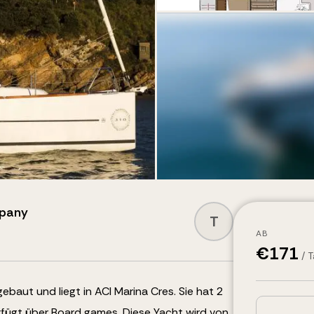
mpany
T
AB
€
171
/ 
baut und liegt in ACI Marina Cres.
Sie hat 2
rfügt über
Board games
.
Diese Yacht wird von