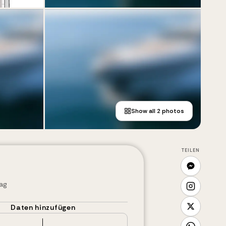
Show all
2
photos
TEILEN
Tag
Daten hinzufügen