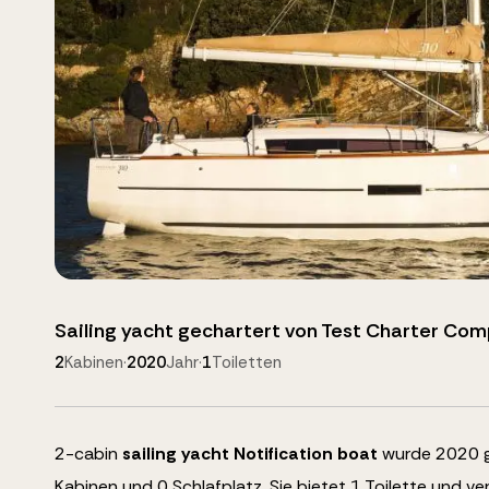
Sailing yacht
gechartert von
Test Charter Co
2
Kabinen
·
2020
Jahr
·
1
Toiletten
2
-cabin
sailing yacht
Notification boat
wurde 2020 ge
Kabinen und
0
Schlafplatz
.
Sie bietet 1 Toilette und ve