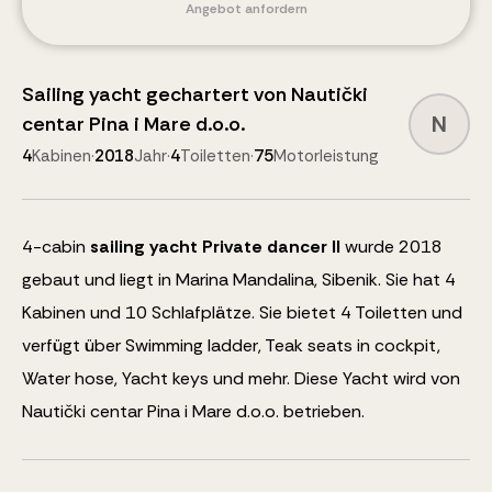
Angebot anfordern
Sailing yacht
gechartert von
Nautički
N
centar Pina i Mare d.o.o.
4
Kabinen
·
2018
Jahr
·
4
Toiletten
·
75
Motorleistung
4
-cabin
sailing yacht
Private dancer II
wurde 2018
gebaut und liegt in Marina Mandalina, Sibenik.
Sie hat 4
Kabinen und
10
Schlafplätze
.
Sie bietet 4 Toiletten und
verfügt über
Swimming ladder, Teak seats in cockpit,
Water hose, Yacht keys
und mehr
.
Diese Yacht wird von
Nautički centar Pina i Mare d.o.o. betrieben.