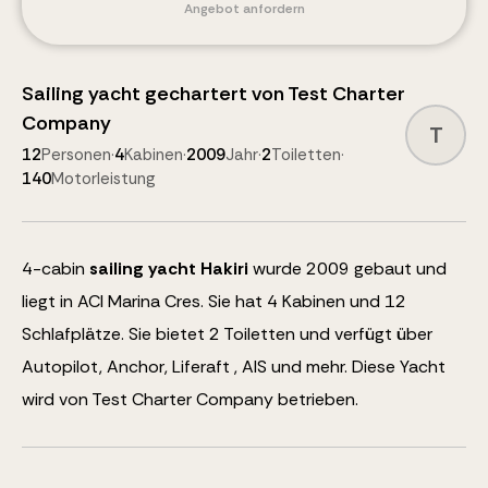
Angebot anfordern
Sailing yacht
gechartert von
Test Charter
Company
T
12
Personen
·
4
Kabinen
·
2009
Jahr
·
2
Toiletten
·
140
Motorleistung
4
-cabin
sailing yacht
Hakiri
wurde 2009 gebaut und
liegt in ACI Marina Cres.
Sie hat 4 Kabinen und
12
Schlafplätze
.
Sie bietet 2 Toiletten und verfügt über
Autopilot, Anchor, Liferaft , AIS
und mehr
.
Diese Yacht
wird von Test Charter Company betrieben.