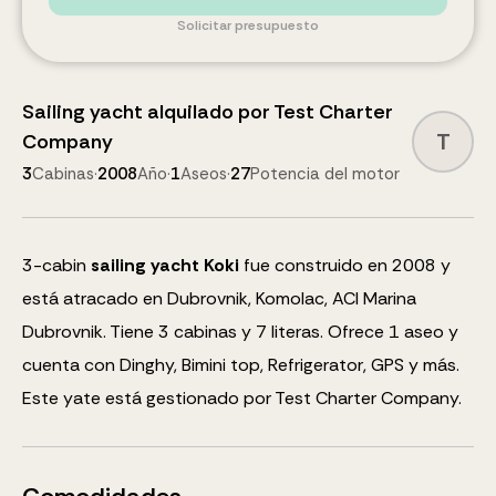
Solicitar presupuesto
Sailing yacht
alquilado por
Test Charter
T
Company
3
Cabinas
·
2008
Año
·
1
Aseos
·
27
Potencia del motor
3
-cabin
sailing yacht
Koki
fue construido en 2008 y
está atracado en Dubrovnik, Komolac, ACI Marina
Dubrovnik.
Tiene 3 cabinas y
7
literas
.
Ofrece 1 aseo y
cuenta con
Dinghy, Bimini top, Refrigerator, GPS
y más
.
Este yate está gestionado por Test Charter Company.