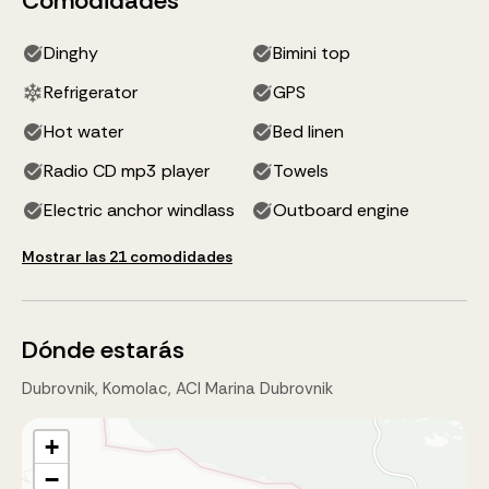
Comodidades
Dinghy
Bimini top
Refrigerator
GPS
Hot water
Bed linen
Radio CD mp3 player
Towels
Electric anchor windlass
Outboard engine
Mostrar las 21 comodidades
Dónde estarás
Dubrovnik, Komolac, ACI Marina Dubrovnik
+
−