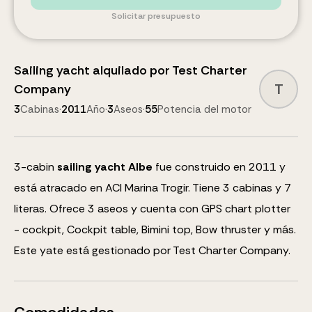
Solicitar presupuesto
Sailing yacht
alquilado por
Test Charter
T
Company
3
Cabinas
·
2011
Año
·
3
Aseos
·
55
Potencia del motor
3
-cabin
sailing yacht
Albe
fue construido en 2011 y
está atracado en ACI Marina Trogir.
Tiene 3 cabinas y
7
literas
.
Ofrece 3 aseos y cuenta con
GPS chart plotter
- cockpit, Cockpit table, Bimini top, Bow thruster
y más
.
Este yate está gestionado por Test Charter Company.