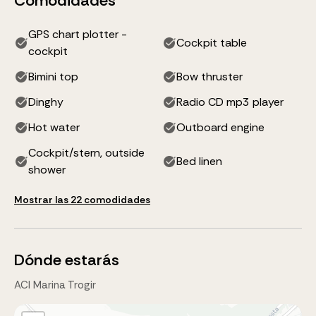
Comodidades
GPS chart plotter -
Cockpit table
cockpit
Bimini top
Bow thruster
Dinghy
Radio CD mp3 player
Hot water
Outboard engine
Cockpit/stern, outside
Bed linen
shower
Mostrar las 22 comodidades
Dónde estarás
ACI Marina Trogir