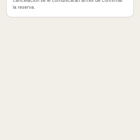
cancelación se le comunicarán antes de confirmar
la reserva.