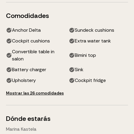
Comodidades
Anchor Delta
Sundeck cushions
Cockpit cushions
Extra water tank
Convertible table in
Bimini top
salon
Battery charger
Sink
Upholstery
Cockpit fridge
Mostrar las 26 comodidades
Dónde estarás
Marina Kastela