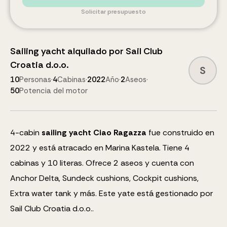
Solicitar presupuesto
Sailing yacht
alquilado por
Sail Club
Croatia d.o.o.
S
10
Personas
·
4
Cabinas
·
2022
Año
·
2
Aseos
·
50
Potencia del motor
4
-cabin
sailing yacht
Ciao Ragazza
fue construido en
2022 y está atracado en Marina Kastela.
Tiene 4
cabinas y
10
literas
.
Ofrece 2 aseos y cuenta con
Anchor Delta, Sundeck cushions, Cockpit cushions,
Extra water tank
y más
.
Este yate está gestionado por
Sail Club Croatia d.o.o..