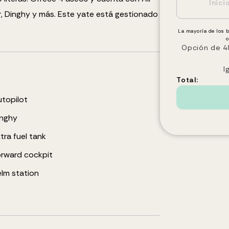
r, Dinghy
y más
.
Este yate está gestionado
La mayoría de los 
o
Opción de 48
I
Total:
topilot
inghy
tra fuel tank
rward cockpit
lm station