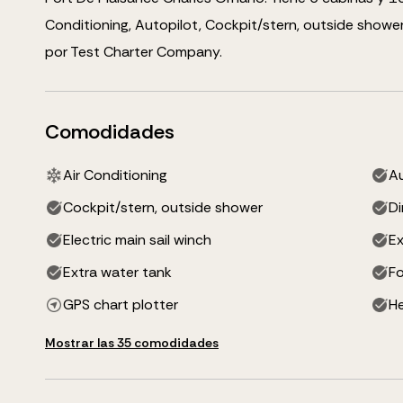
Conditioning, Autopilot, Cockpit/stern, outside showe
por Test Charter Company.
Comodidades
Air Conditioning
Au
Cockpit/stern, outside shower
D
Electric main sail winch
Ex
Extra water tank
Fo
GPS chart plotter
He
Mostrar las 35 comodidades