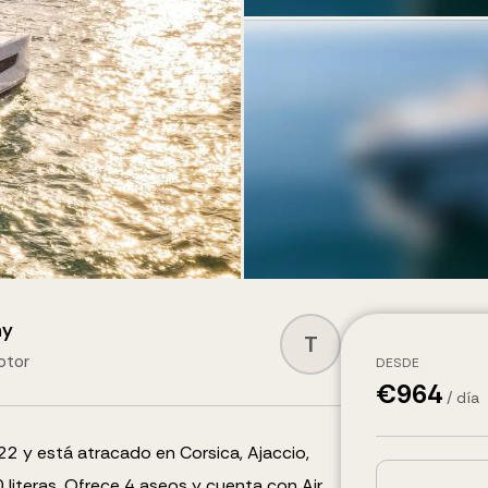
ny
T
otor
DESDE
€
964
/ día
2 y está atracado en Corsica, Ajaccio,
0
literas
.
Ofrece 4 aseos y cuenta con
Air