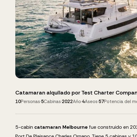
Catamaran
alquilado por
Test Charter Compa
10
Personas
·
5
Cabinas
·
2022
Año
·
4
Aseos
·
57
Potencia del m
5
-cabin
catamaran
Melbourne
fue construido en 202
Port De Plaisance Charles Ornano.
Tiene 5 cabinas y
1