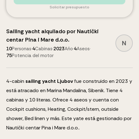
Solicitar presupuesto
Sailing yacht
alquilado por
Nautički
centar Pina i Mare d.o.o.
N
10
Personas
·
4
Cabinas
·
2023
Año
·
4
Aseos
·
75
Potencia del motor
4
-cabin
sailing yacht
Ljubov
fue construido en 2023 y
está atracado en Marina Mandalina, Sibenik.
Tiene 4
cabinas y
10
literas
.
Ofrece 4 aseos y cuenta con
Cockpit cushions, Heating, Cockpit/stern, outside
shower, Bed linen
y más
.
Este yate está gestionado por
Nautički centar Pina i Mare d.o.o..