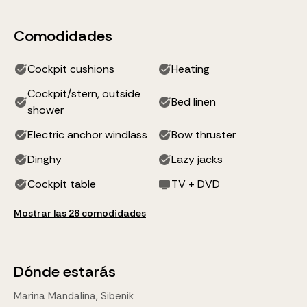
Comodidades
Cockpit cushions
Heating
Cockpit/stern, outside
Bed linen
shower
Electric anchor windlass
Bow thruster
Dinghy
Lazy jacks
Cockpit table
TV + DVD
Mostrar las 28 comodidades
Dónde estarás
Marina Mandalina, Sibenik