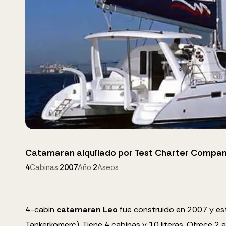
Catamaran
alquilado por
Test Charter Compa
4
Cabinas
·
2007
Año
·
2
Aseos
4
-cabin
catamaran
Leo
fue construido en 2007 y es
Tankerkomerc).
Tiene 4 cabinas y
10
literas
.
Ofrece 2 