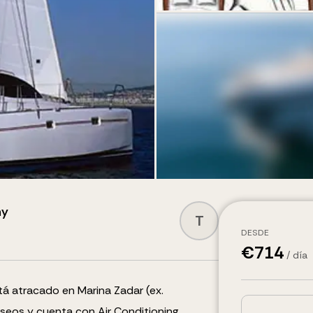
ny
T
DESDE
€
714
/ día
tá atracado en Marina Zadar (ex.
aseos y cuenta con
Air Conditioning,