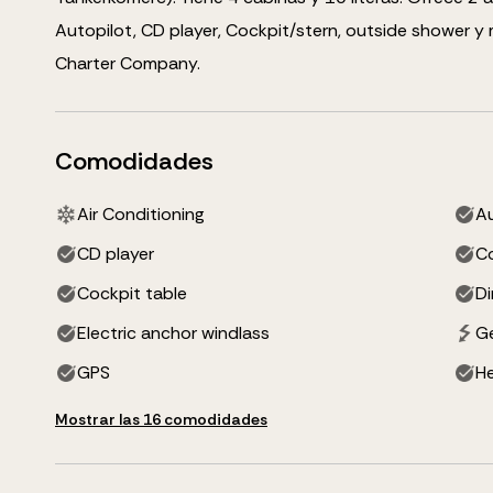
Autopilot, CD player, Cockpit/stern, outside shower
y 
Charter Company.
Comodidades
Air Conditioning
Au
CD player
Co
Cockpit table
D
Electric anchor windlass
G
GPS
He
Mostrar las 16 comodidades