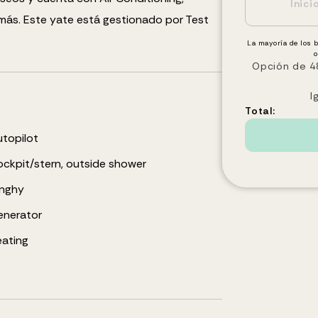
más
.
Este yate está gestionado por Test
La mayoría de los 
o
Opción de 48
I
Total:
topilot
ckpit/stern, outside shower
inghy
enerator
ating