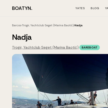
BOATYN.
YATES
BLOG
Y
Barcos
›
Trogir, Yachtclub Seget (Marina Baotić)
›
Nadja
Nadja
Trogir, Yachtclub Seget (Marina Baotić)
·
BAREBOAT