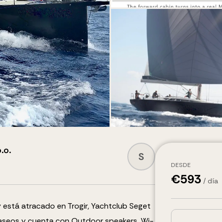
.o.
S
DESDE
€
593
/ día
 está atracado en Trogir, Yachtclub Seget
aseos y cuenta con
Outdoor speakers, Wi-