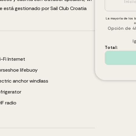
e está gestionado por Sail Club Croatia
La mayoría de los 
o
Opción de 48
I
Total:
-Fi Internet
rseshoe lifebuoy
ectric anchor windlass
frigerator
F radio