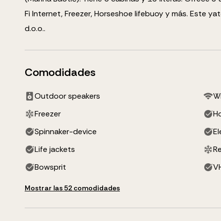
Fi Internet, Freezer, Horseshoe lifebuoy
y más
.
Este yat
d.o.o..
Comodidades
Outdoor speakers
Wi
Freezer
Ho
Spinnaker-device
El
Life jackets
Re
Bowsprit
VH
Mostrar las 52 comodidades