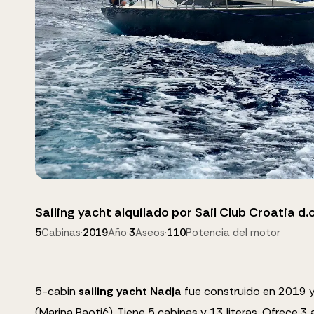
Sailing yacht
alquilado por
Sail Club Croatia d.o
5
Cabinas
·
2019
Año
·
3
Aseos
·
110
Potencia del motor
5
-cabin
sailing yacht
Nadja
fue construido en 2019 y
(Marina Baotić).
Tiene 5 cabinas y
13
literas
.
Ofrece 3 