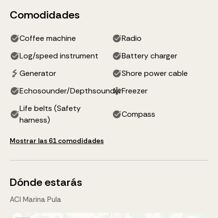
Comodidades
Coffee machine
Radio
Log/speed instrument
Battery charger
Generator
Shore power cable
Echosounder/Depthsounder
Freezer
Life belts (Safety
Compass
harness)
Mostrar las 61 comodidades
Dónde estarás
ACI Marina Pula