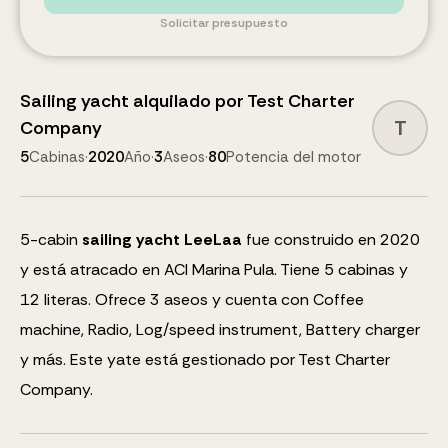
Solicitar presupuesto
Sailing yacht
alquilado por
Test Charter
T
Company
5
Cabinas
·
2020
Año
·
3
Aseos
·
80
Potencia del motor
5
-cabin
sailing yacht
LeeLaa
fue construido en 2020
y está atracado en ACI Marina Pula.
Tiene 5 cabinas y
12
literas
.
Ofrece 3 aseos y cuenta con
Coffee
machine, Radio, Log/speed instrument, Battery charger
y más
.
Este yate está gestionado por Test Charter
Company.