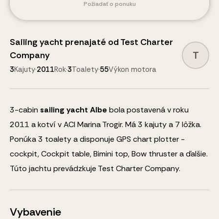
Požiadať o ponuku
Sailing yacht
prenajaté od
Test Charter
T
Company
3
Kajuty
·
2011
Rok
·
3
Toalety
·
55
Výkon motora
3
-cabin
sailing yacht
Albe
bola postavená v roku
2011 a kotví v ACI Marina Trogir.
Má 3 kajuty a
7
lôžka
.
Ponúka 3 toalety a disponuje
GPS chart plotter -
cockpit, Cockpit table, Bimini top, Bow thruster
a ďalšie
.
Túto jachtu prevádzkuje Test Charter Company.
Vybavenie