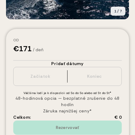
1
/
7
OD
€
171
/ deň
Pridať dátumy
Väčšina lodí je k dispozícii od So do So alebo od St do St*
48-hodinová opcia — bezplatné zrušenie do 48
hodín
Záruka najnižšej ceny*
Celkom:
€ 0
Rezervovať