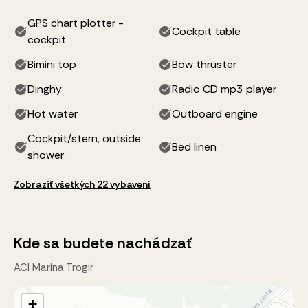
GPS chart plotter -
Cockpit table
cockpit
Bimini top
Bow thruster
Dinghy
Radio CD mp3 player
Hot water
Outboard engine
Cockpit/stern, outside
Bed linen
shower
Zobraziť všetkých 22 vybavení
Kde sa budete nachádzať
ACI Marina Trogir
+