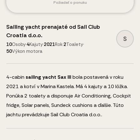
Požiadať o ponuku
Sailing yacht
prenajaté od
Sail Club
Croatia d.o.o.
S
10
Osoby
·
4
Kajuty
·
2021
Rok
·
2
Toalety
·
50
Výkon motora
4
-cabin
sailing yacht
Sax III
bola postavená v roku
2021 a kotví v Marina Kastela.
Má 4 kajuty a
10
lôžka
.
Ponúka 2 toalety a disponuje
Air Conditioning, Cockpit
fridge, Solar panels, Sundeck cushions
a ďalšie
.
Túto
jachtu prevádzkuje Sail Club Croatia d.o.o..