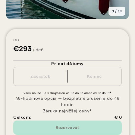
1
/
18
OD
€
293
/ deň
Pridať dátumy
Väčšina lodí je k dispozícii od So do So alebo od St do St*
48-hodinová opcia — bezplatné zrušenie do 48
hodín
Záruka najnižšej ceny*
Celkom:
€ 0
Rezervovať