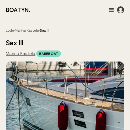
BOATYN.
Lode
›
Marina Kastela
›
Sax III
Sax III
Marina Kastela
·
BAREBOAT