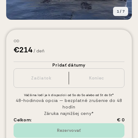
1
/
7
OD
€
214
/ deň
Pridať dátumy
Väčšina lodí je k dispozícii od So do So alebo od St do St*
48-hodinová opcia — bezplatné zrušenie do 48
hodín
Záruka najnižšej ceny*
Celkom:
€ 0
Rezervovať