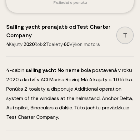
Požiadať o ponuku
Sailing yacht
prenajaté od
Test Charter
T
Company
4
Kajuty
·
2020
Rok
·
2
Toalety
·
60
Výkon motora
4
-cabin
sailing yacht
No name
bola postavená v roku
2020 a kotví v ACI Marina Rovinj.
Má 4 kajuty a
10
lôžka
.
Ponúka 2 toalety a disponuje
Additional operation
system of the windlass at the helmstand, Anchor Delta,
Autopilot, Binoculars
a ďalšie
.
Túto jachtu prevádzkuje
Test Charter Company.