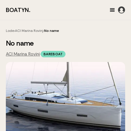
BOATYN.
Lode
›
ACI Marina Rovinj
›
No name
No name
ACI Marina Rovinj
·
BAREBOAT