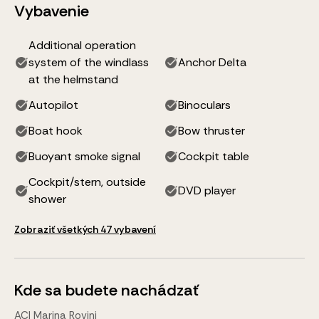
Vybavenie
Additional operation
system of the windlass
Anchor Delta
at the helmstand
Autopilot
Binoculars
Boat hook
Bow thruster
Buoyant smoke signal
Cockpit table
Cockpit/stern, outside
DVD player
shower
Zobraziť všetkých 47 vybavení
Kde sa budete nachádzať
ACI Marina Rovinj