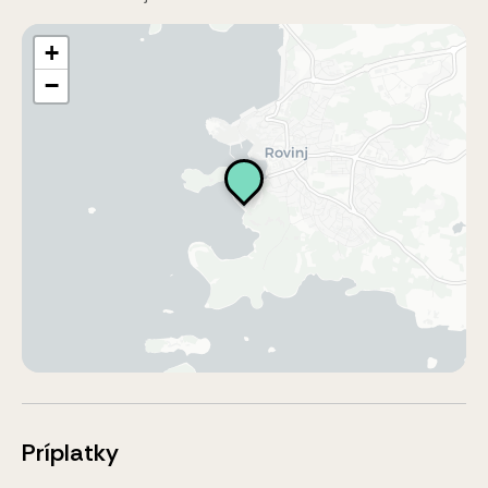
+
−
Príplatky