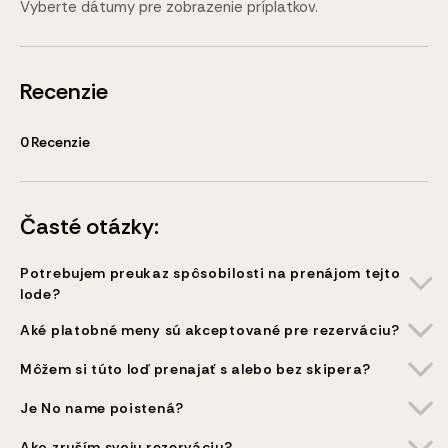
Vyberte dátumy pre zobrazenie príplatkov.
Recenzie
0
Recenzie
Časté otázky:
Potrebujem preukaz spôsobilosti na prenájom tejto
lode?
Aké platobné meny sú akceptované pre rezerváciu?
Môžem si túto loď prenajať s alebo bez skipera?
Je No name poistená?
Ako zruším svoju rezerváciu?