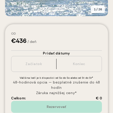
1
/
26
OD
€
436
/ deň
Pridať dátumy
Väčšina lodí je k dispozícii od So do So alebo od St do St*
48-hodinová opcia — bezplatné zrušenie do 48
hodín
Záruka najnižšej ceny*
Celkom:
€ 0
Rezervovať