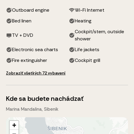
Outboard engine
Wi-Fi Internet
Bed linen
Heating
Cockpit/stern, outside
TV + DVD
shower
Electronic sea charts
Life jackets
Fire extinguisher
Cockpit grill
Zobraziť všetkých 72 vybavení
Kde sa budete nachádzať
Marina Mandalina, Sibenik
+