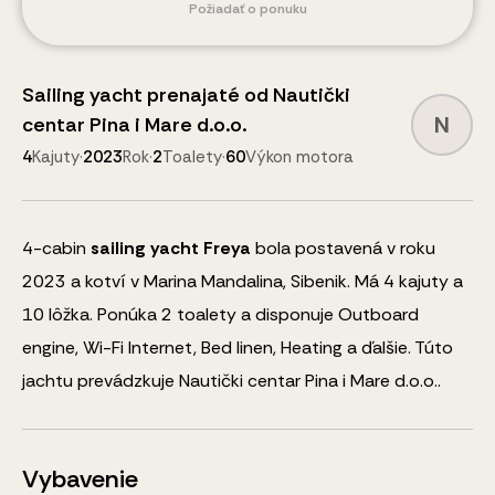
Požiadať o ponuku
Sailing yacht
prenajaté od
Nautički
N
centar Pina i Mare d.o.o.
4
Kajuty
·
2023
Rok
·
2
Toalety
·
60
Výkon motora
4
-cabin
sailing yacht
Freya
bola postavená v roku
2023 a kotví v Marina Mandalina, Sibenik.
Má 4 kajuty a
10
lôžka
.
Ponúka 2 toalety a disponuje
Outboard
engine, Wi-Fi Internet, Bed linen, Heating
a ďalšie
.
Túto
jachtu prevádzkuje Nautički centar Pina i Mare d.o.o..
Vybavenie