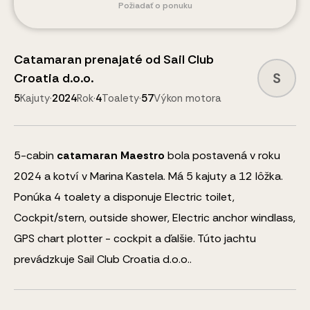
Požiadať o ponuku
Catamaran
prenajaté od
Sail Club
S
Croatia d.o.o.
5
Kajuty
·
2024
Rok
·
4
Toalety
·
57
Výkon motora
5
-cabin
catamaran
Maestro
bola postavená v roku
2024 a kotví v Marina Kastela.
Má 5 kajuty a
12
lôžka
.
Ponúka 4 toalety a disponuje
Electric toilet,
Cockpit/stern, outside shower, Electric anchor windlass,
GPS chart plotter - cockpit
a ďalšie
.
Túto jachtu
prevádzkuje Sail Club Croatia d.o.o..