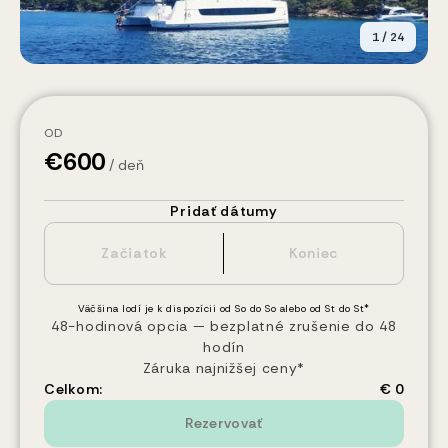
1
/
24
OD
€
600
/ deň
Pridať dátumy
Väčšina lodí je k dispozícii od So do So alebo od St do St*
48-hodinová opcia — bezplatné zrušenie do 48
hodín
Záruka najnižšej ceny*
Celkom:
€ 0
Rezervovať