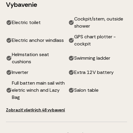
Vybavenie
Cockpit/stern, outside
Electric toilet
shower
GPS chart plotter -
Electric anchor windlass
cockpit
Helmstation seat
Swimming ladder
cushions
Inverter
Extra 12V battery
Full batten main sail with
eletric winch and Lazy
Salon table
Bag
Zobraziť všetkých 48 vybavení