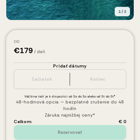
1
/
2
OD
€
179
/ deň
Pridať dátumy
Väčšina lodí je k dispozícii od So do So alebo od St do St*
48-hodinová opcia — bezplatné zrušenie do 48
hodín
Záruka najnižšej ceny*
Celkom:
€ 0
Rezervovať