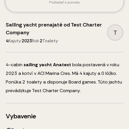
Požiadať o ponuku
Sailing yacht
prenajaté od
Test Charter
T
Company
4
Kajuty
·
2023
Rok
·
2
Toalety
4
-cabin
sailing yacht
Anatest
bola postavená v roku
2023 a kotví v ACI Marina Cres.
Má 4 kajuty a
0
lôžko
.
Ponúka 2 toalety a disponuje
Board games
.
Túto jachtu
prevádzkuje Test Charter Company.
Vybavenie