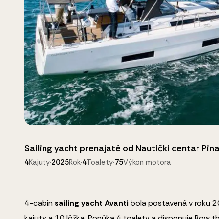
Sailing yacht
prenajaté od
Nautički centar Pina
4
Kajuty
·
2025
Rok
·
4
Toalety
·
75
Výkon motora
4
-cabin
sailing yacht
Avanti
bola postavená v roku 20
kajuty a
10
lôžka
.
Ponúka 4 toalety a disponuje
Bow th