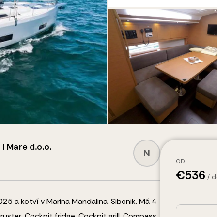
 i Mare d.o.o.
N
OD
€
536
/ 
25 a kotví v Marina Mandalina, Sibenik.
Má 4
ruster, Cockpit fridge, Cockpit grill, Compass