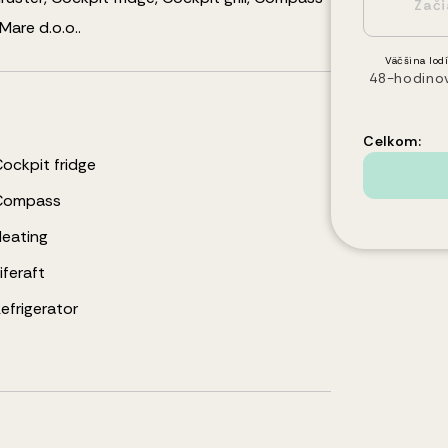
Mare d.o.o..
Väčšina lodí
48-hodino
Celkom:
ockpit fridge
Compass
Heating
iferaft
efrigerator