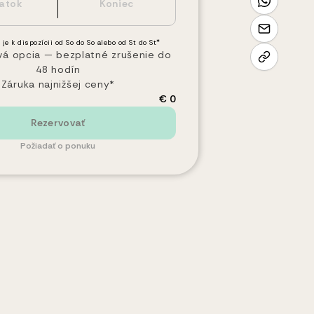
 je k dispozícii od So do So alebo od St do St*
vá opcia — bezplatné zrušenie do
48 hodín
Záruka najnižšej ceny*
€ 0
Rezervovať
Požiadať o ponuku