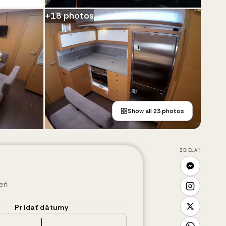
+
18
photos
Show all
23
photos
ZDIEĽAŤ
deň
Pridať dátumy