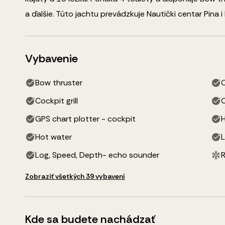
a ďalšie
.
Túto jachtu prevádzkuje Nautički centar Pina i 
Vybavenie
Bow thruster
C
Cockpit grill
GPS chart plotter - cockpit
Hot water
L
Log, Speed, Depth- echo sounder
R
Zobraziť všetkých 39 vybavení
Kde sa budete nachádzať