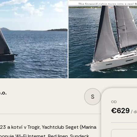
.o.
S
OD
€
629
/ 
3 a kotví v Trogir, Yachtclub Seget (Marina
sponuje
Wi-Fi Internet, Bed linen, Sundeck