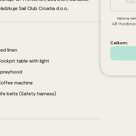
ádzkuje Sail Club Croatia d.o.o..
Väčšina lodí
48-hodino
Celkom:
ed linen
ockpit table with light
Sprayhood
Coffee machine
ife belts (Safety harness)