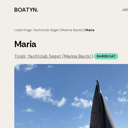
BOATYN.
JA
Lode
›
Trogir, Yachtclub Seget (Marina Baotić)
›
Maria
Maria
Trogir, Yachtclub Seget (Marina Baotić)
·
BAREBOAT