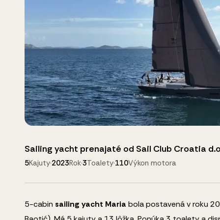
Sailing yacht
prenajaté od
Sail Club Croatia d.o
5
Kajuty
·
2023
Rok
·
3
Toalety
·
110
Výkon motora
5
-cabin
sailing yacht
Maria
bola postavená v roku 202
Baotić).
Má 5 kajuty a
13
lôžka
.
Ponúka 3 toalety a di