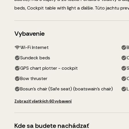
beds, Cockpit table with light
a ďalšie
.
Túto jachtu prev
Vybavenie
Wi-Fi Internet
B
Sundeck beds
C
GPS chart plotter - cockpit
Bow thruster
Bosun's chair (Safe seat) (boatswain's chair)
L
Zobraziť všetkých 60 vybavení
Kde sa budete nachádzať