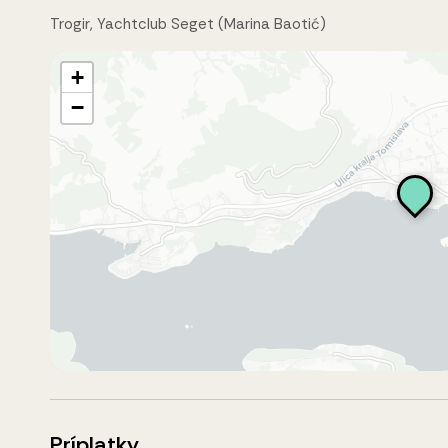
Trogir, Yachtclub Seget (Marina Baotić)
+
−
Príplatky