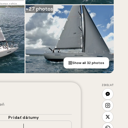
+
27
photos
Show all
32
photos
ZDIEĽAŤ
deň
Pridať dátumy