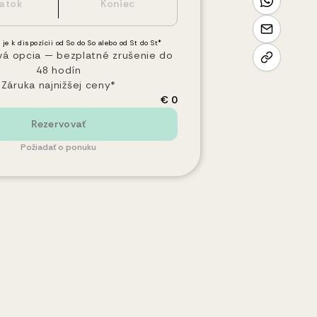
 je k dispozícii od So do So alebo od St do St*
vá opcia — bezplatné zrušenie do
48 hodín
Záruka najnižšej ceny*
€ 0
Rezervovať
Požiadať o ponuku